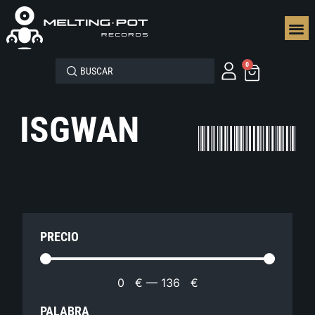
SEGUN
0
ISGWAN
PRECIO
0
€
—
136
€
PALABRA