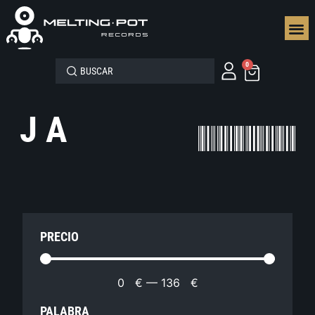
SEGUN
0
J A
PRECIO
0
€
—
136
€
PALABRA