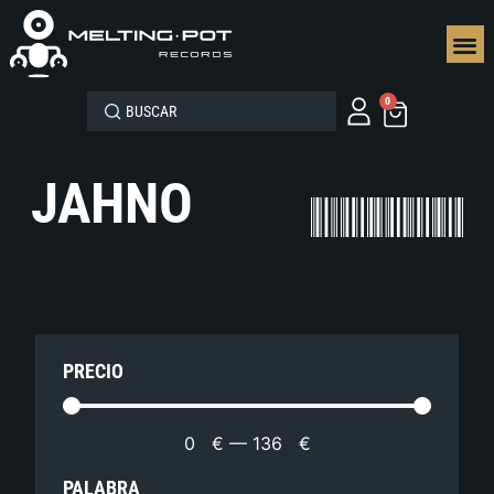
SEGUN
0
JAHNO
PRECIO
0
€
—
136
€
PALABRA