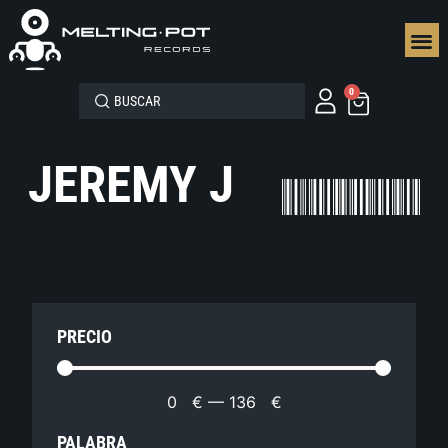
SEGUN
0
JEREMY J
PRECIO
0
€
—
136
€
PALABRA