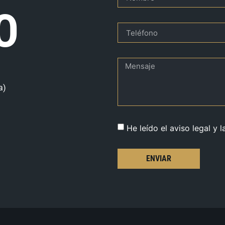
O
a)
He leído el aviso legal y l
ENVIAR