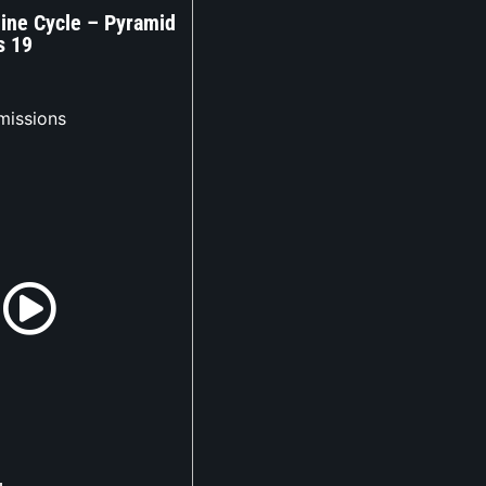
line Cycle – Pyramid
s 19
missions