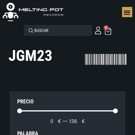
SEGUN
0
JGM23
PRECIO
0
€
—
136
€
PALABRA