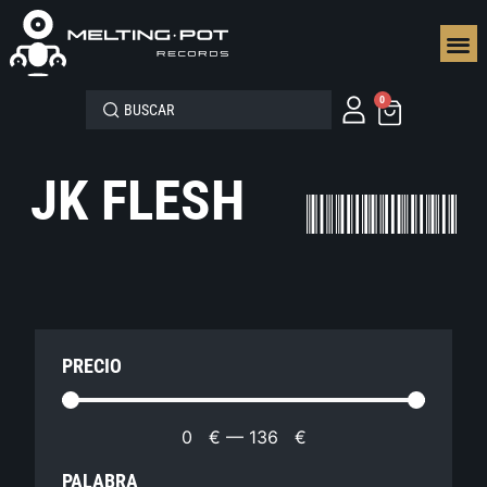
SEGUN
0
JK FLESH
PRECIO
0
€
—
136
€
PALABRA