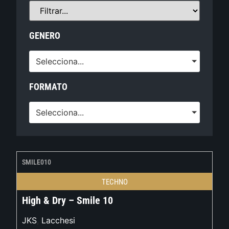
GENERO
Selecciona...
FORMATO
Selecciona...
SMILE010
TECHNO
High & Dry – Smile 10
JKS
,
Lacchesi