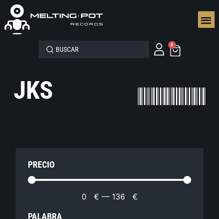
SEGUN
0
JKS
PRECIO
0
€
—
136
€
PALABRA