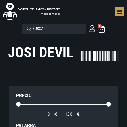
SEGUN
0
JOSI DEVIL
PRECIO
0
€
—
136
€
PALABRA