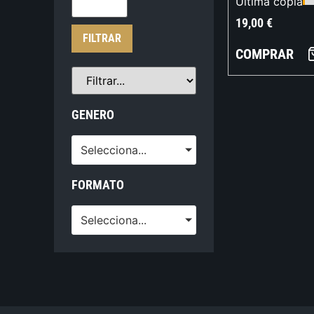
Última copia
19,00
€
FILTRAR
COMPRAR
GENERO
Selecciona...
FORMATO
Selecciona...