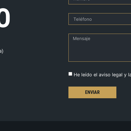
O
a)
He leído el aviso legal y l
ENVIAR