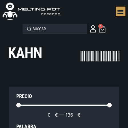
SEGUN
0
KAHN
PRECIO
0
€
—
136
€
PALABRA