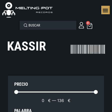
SEGUN
0
KASSIR
PRECIO
0
€
—
136
€
PALABRA