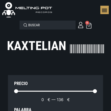
SEGUN
0
KAXTELIAN
PRECIO
0
€
—
136
€
PALABRA