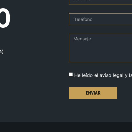
O
a)
He leído el aviso legal y l
ENVIAR