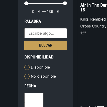
Air In The Da
15
0
€
—
136
€
Kilig
,
Remixed 
PALABRA
Cross Country
12"
BUSCAR
DISPONIBILIDAD
Disponible
No disponible
FECHA