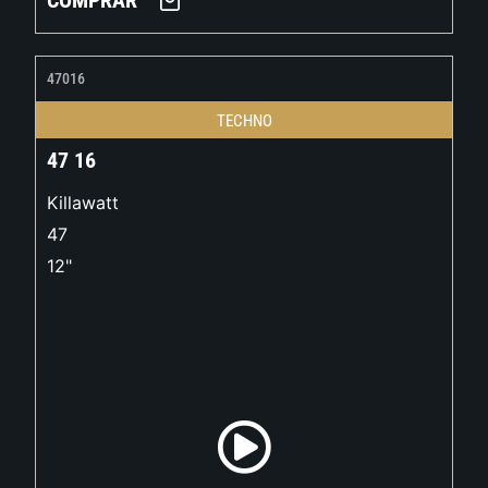
COMPRAR
47016
TECHNO
47 16
Killawatt
47
12"