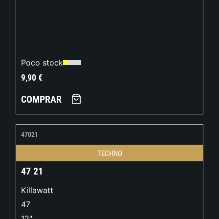
Poco stock
9,90
€
COMPRAR
47021
TECHNO
47 21
Killawatt
47
12"