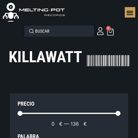
SEGUN
0
KILLAWATT
PRECIO
0
€
—
136
€
PALABRA