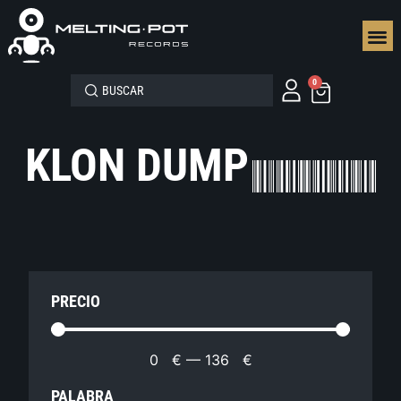
SEGUN
0
KLON DUMP
PRECIO
0
€
—
136
€
PALABRA