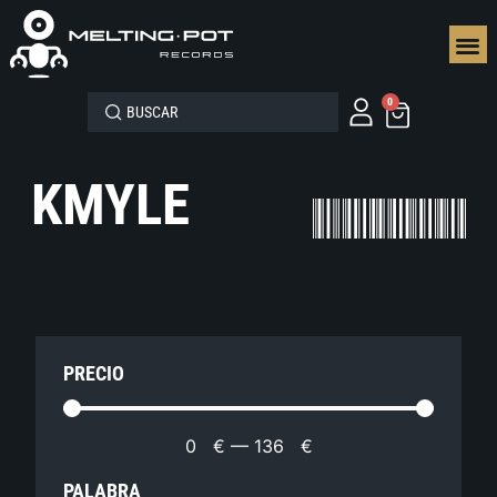
SEGUN
0
KMYLE
PRECIO
0
€
—
136
€
PALABRA