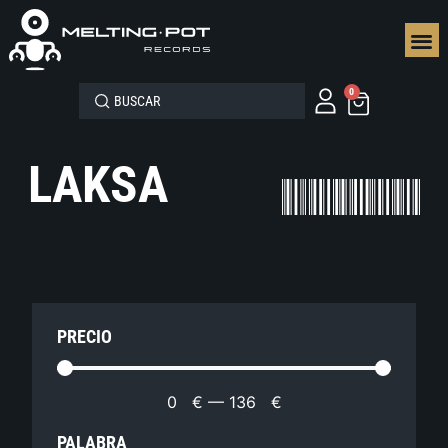
SEGUN
0
LAKSA
PRECIO
0
€
—
136
€
PALABRA