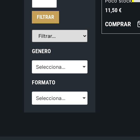
Poco stock
11,50
€
FILTRAR
COMPRAR
GENERO
Selecciona...
FORMATO
Selecciona...