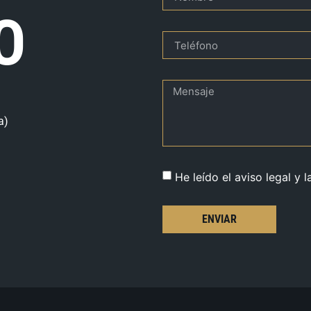
O
a)
He leído el aviso legal y l
ENVIAR