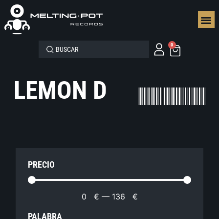
SEGUN
0
LEMON D
PRECIO
0
€
—
136
€
PALABRA