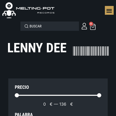
SEGUN
0
LENNY DEE
PRECIO
0
€
—
136
€
PALABRA