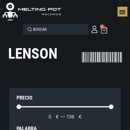
SEGUN
0
LENSON
PRECIO
0
€
—
136
€
PALABRA