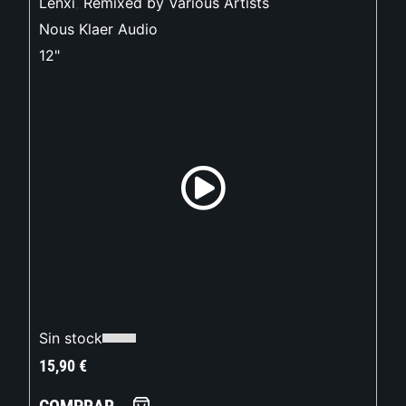
Lenxi
,
Remixed by Various Artists
Nous Klaer Audio
12"
Sin stock
15,90
€