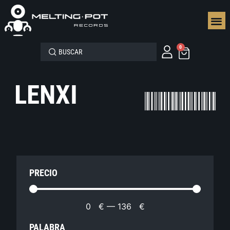
SEGUN
0
LENXI
PRECIO
0
€
—
136
€
PALABRA