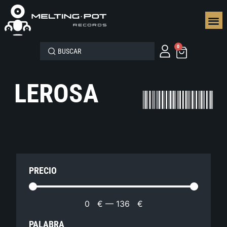
SEGUN
0
LEROSA
PRECIO
0
€
—
136
€
PALABRA