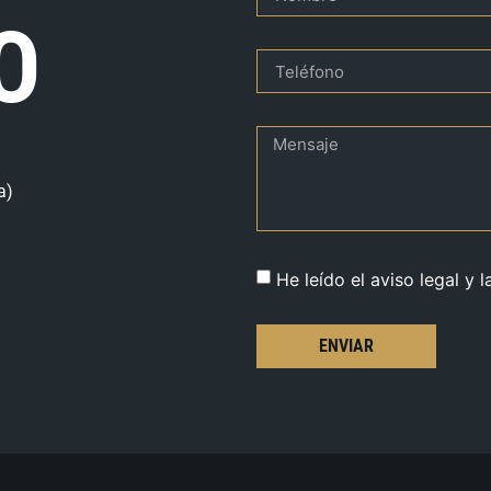
O
a)
He leído el aviso legal y l
ENVIAR