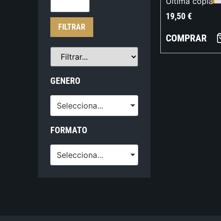
Última copia
19,50
€
FILTRAR
COMPRAR
GENERO
Selecciona...
FORMATO
Selecciona...