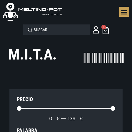
SEGUN
0
M.I.T.A.
PRECIO
0
€
—
136
€
PALABRA