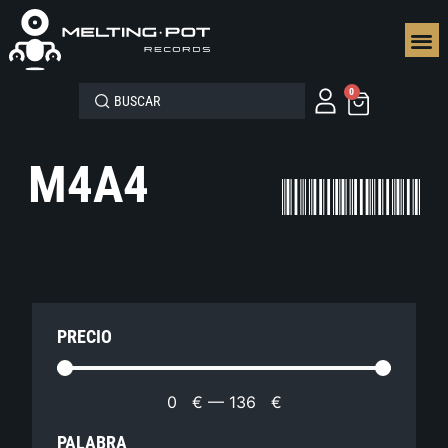
SEGUN
0
M4A4
PRECIO
0
€
—
136
€
PALABRA