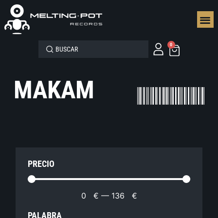
SEGUN
0
MAKAM
PRECIO
0
€
—
136
€
PALABRA