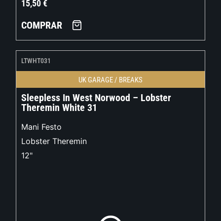
15,50
€
COMPRAR
LTWHT031
UK GARAGE / BREAKS
Sleepless In West Norwood – Lobster
Theremin White 31
Mani Festo
Lobster Theremin
12"