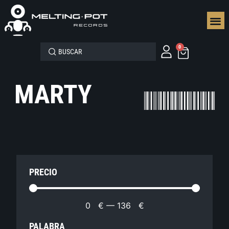
SEGUN
0
MARTY
PRECIO
0
€
—
136
€
PALABRA