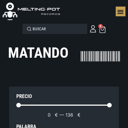
SEGUN
0
MATANDO
PRECIO
0
€
—
136
€
PALABRA