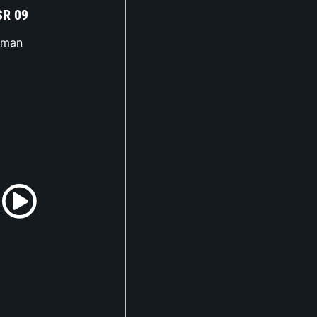
SR 09
xman