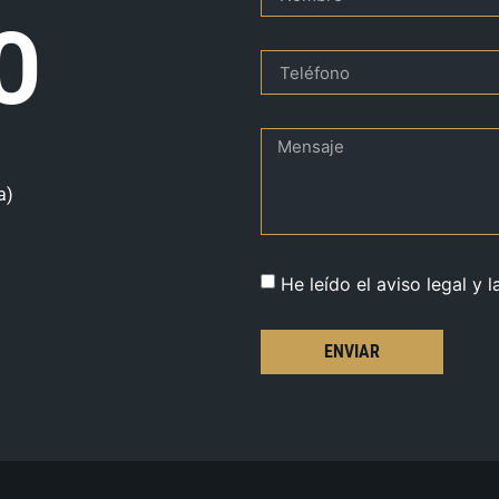
O
a)
He leído el aviso legal y l
ENVIAR