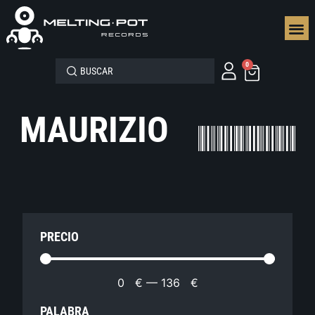
SEGUN
0
MAURIZIO
PRECIO
0
€
—
136
€
PALABRA