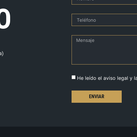
O
a)
He leído el aviso legal y l
ENVIAR