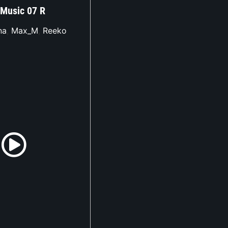
c Music 07 R
na
,
Max_M
,
Reeko