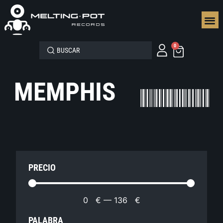
SEGUN
0
MEMPHIS
PRECIO
0
€
—
136
€
PALABRA