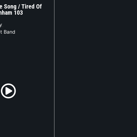
 Song / Tired Of
unham 103
y
,
t Band