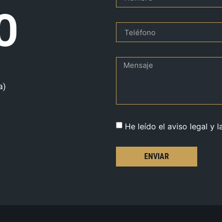
O
a)
He leído el aviso legal y l
ENVIAR