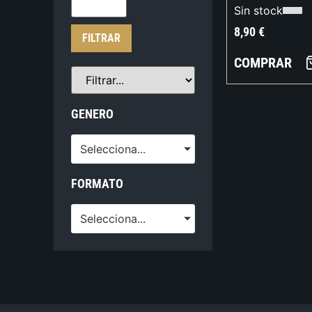
Sin stock
8,90
€
FILTRAR
COMPRAR
GENERO
Selecciona...
FORMATO
Selecciona...