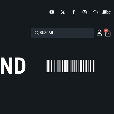
0
AND