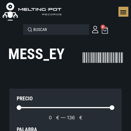
SEGUN
0
MESS_EY
PRECIO
0
€
—
136
€
PALABRA