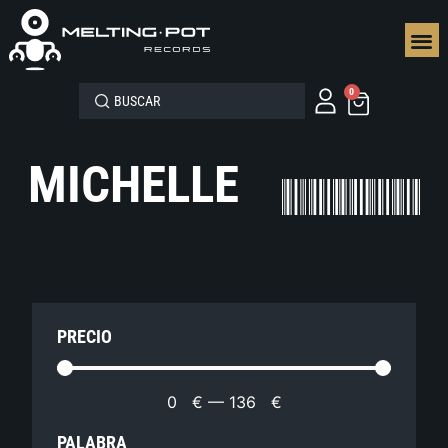
SEGUN
0
MICHELLE
PRECIO
0
€
—
136
€
PALABRA