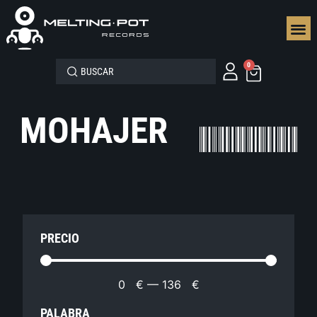
SEGUN
0
MOHAJER
PRECIO
0
€
—
136
€
PALABRA