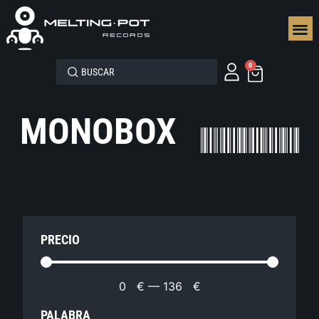
SEGUN
0
MONOBOX
PRECIO
0
€
—
136
€
PALABRA