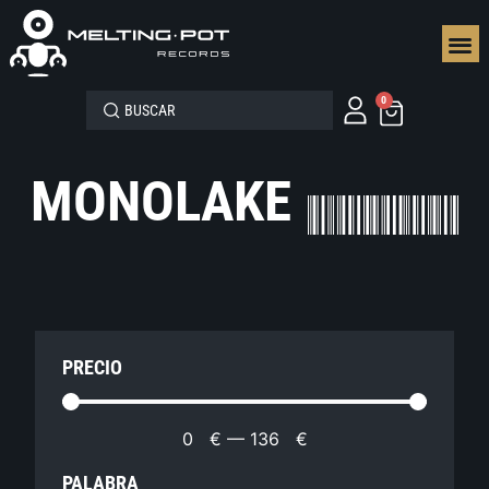
SEGUN
0
MONOLAKE
PRECIO
0
€
—
136
€
PALABRA