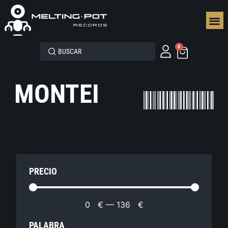
SEGUN
0
MONTEI
PRECIO
0
€
—
136
€
PALABRA