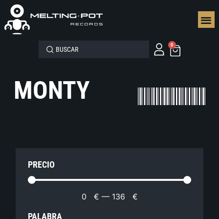
SEGUN
0
MONTY
PRECIO
0
€
—
136
€
PALABRA