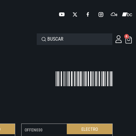
0
O
ELECTRO
OFFEN030