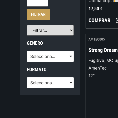
Última copia
17,50
€
FILTRAR
COMPRAR
AMTEC005
GENERO
Strong Dream
Selecciona...
Fugitive
,
MC S
AmenTec
FORMATO
12"
Selecciona...