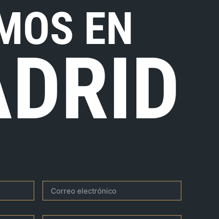
MOS EN
DRID