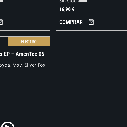
Sin stock
16,90
€
COMPRAR
ELECTRO
s EP – AmenTec 05
pyda
,
Moy
,
Silver Fox