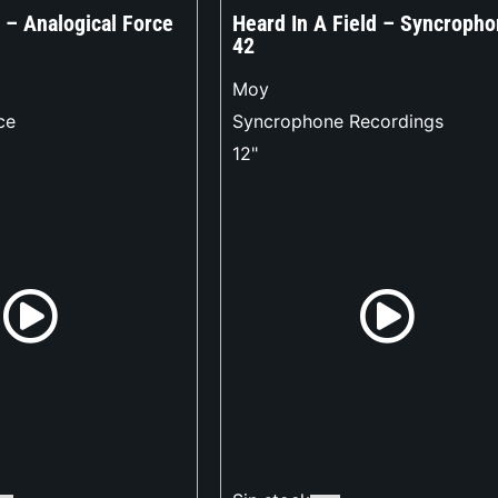
 – Analogical Force
Heard In A Field – Syncroph
42
Moy
ce
Syncrophone Recordings
12"