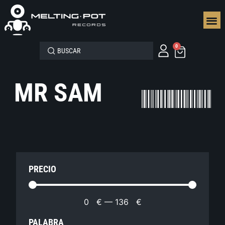
SEGUN
0
MR SAM
PRECIO
0
€
—
136
€
PALABRA