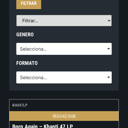
FILTRAR
GENERO
Selecciona...
FORMATO
Selecciona...
KH047LP
REGGAE/DUB
Born Again – Khanti 47 LP