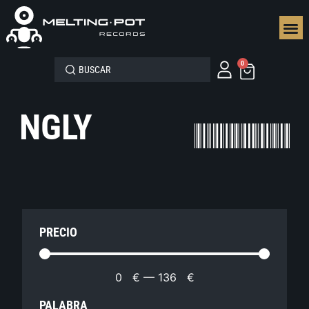
SEGUN
0
NGLY
PRECIO
0
€
—
136
€
PALABRA