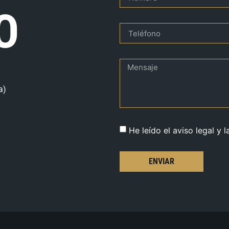
O
a)
He leído el aviso legal y l
ENVIAR