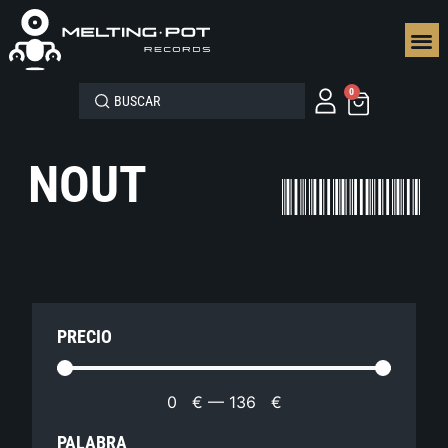
SEGUN
0
NOUT
PRECIO
0
€
—
136
€
PALABRA