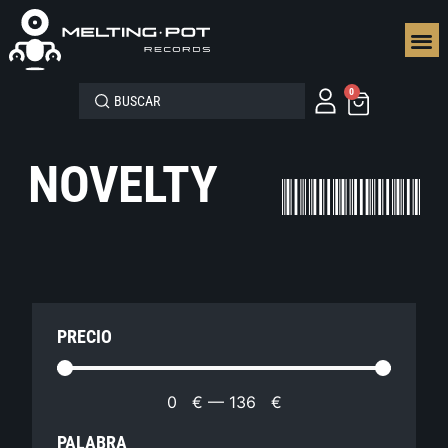
SEGUN
0
NOVELTY
PRECIO
0
€
—
136
€
PALABRA